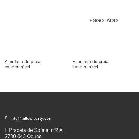
aos
aos
meus
meus
desejos
desejos
ESGOTADO
Almofada de praia
Almofada de praia
impermeável
impermeável
info@pillow-party.com
Praceta de Sofala, nº2 A
2780-043 Oeiras