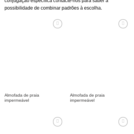
conjugação específica contacte-nos para saber a
possibilidade de combinar padrões à escolha.
Adicionar
Adicionar
aos
aos
meus
meus
desejos
desejos
Almofada de praia
Almofada de praia
impermeável
impermeável
Adicionar
Adicionar