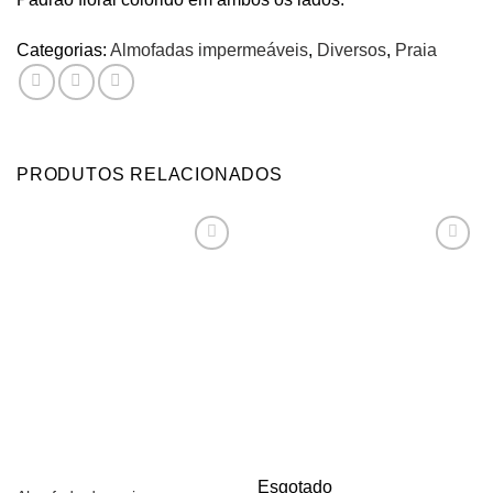
Categorias:
Almofadas impermeáveis
,
Diversos
,
Praia
PRODUTOS RELACIONADOS
Adicionar
Adicionar
aos
aos
meus
meus
desejos
desejos
Esgotado