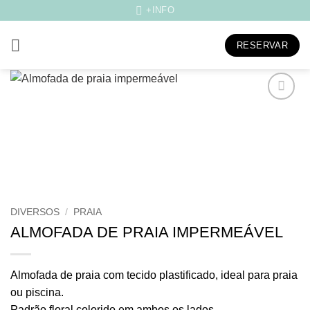
Skip
+INFO
to
content
RESERVAR
Adicionar
aos
meus
desejos
DIVERSOS
/
PRAIA
ALMOFADA DE PRAIA IMPERMEÁVEL
Almofada de praia com tecido plastificado, ideal para praia
ou piscina.
Padrão floral colorido em ambos os lados.