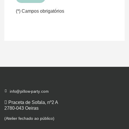
(*) Campos obrigatórios
info@pillow-party.com
Praceta de Sofala, nº2 A
2780-043 Oeiras
(Atelier fechado ao público)