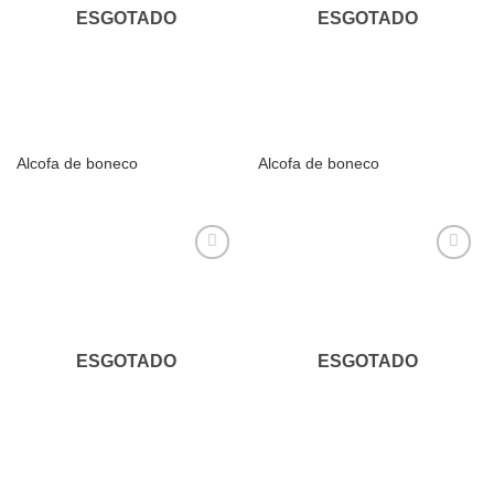
ESGOTADO
ESGOTADO
Alcofa de boneco
Alcofa de boneco
Adicionar
Adicionar
aos
aos
meus
meus
desejos
desejos
ESGOTADO
ESGOTADO