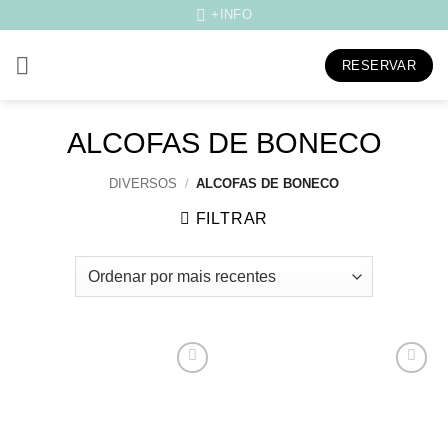
Skip
+INFO
to
content
RESERVAR
ALCOFAS DE BONECO
DIVERSOS
/
ALCOFAS DE BONECO
FILTRAR
Adicionar
Adicionar
aos
aos
meus
meus
desejos
desejos