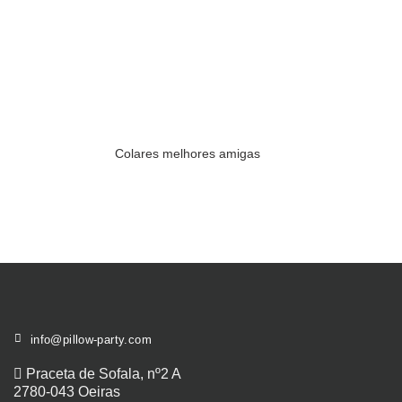
Colares melhores amigas
info@pillow-party.com
Praceta de Sofala, nº2 A
2780-043 Oeiras