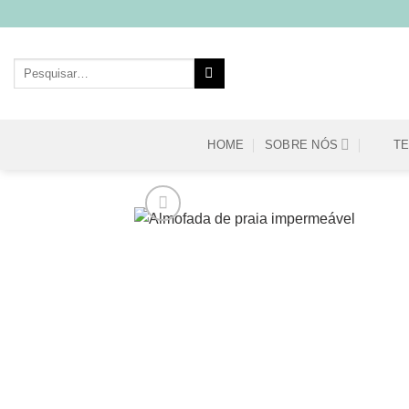
Skip
to
content
Pesquisar
por:
HOME
SOBRE NÓS
T