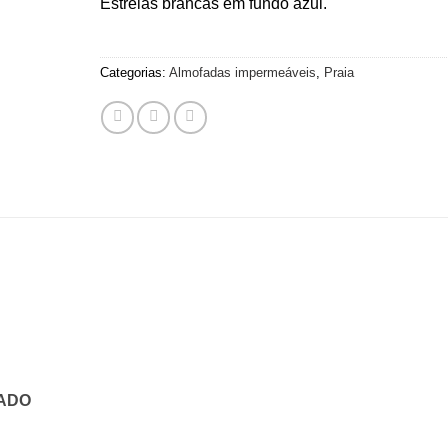
Estrelas brancas em fundo azul.
Categorias:
Almofadas impermeáveis
,
Praia
Adicionar
Adicionar
Adicion
aos
aos
aos
meus
meus
meus
desejos
desejos
desejo
ADO