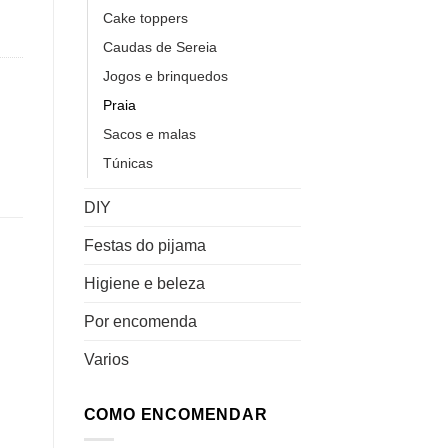
Cake toppers
Caudas de Sereia
Jogos e brinquedos
Praia
Sacos e malas
Túnicas
DIY
Festas do pijama
Higiene e beleza
Por encomenda
-50%
ar
Adicionar
Adicionar
aos
aos
Varios
meus
meus
s
desejos
desejos
ESGOTADO
COMO ENCOMENDAR