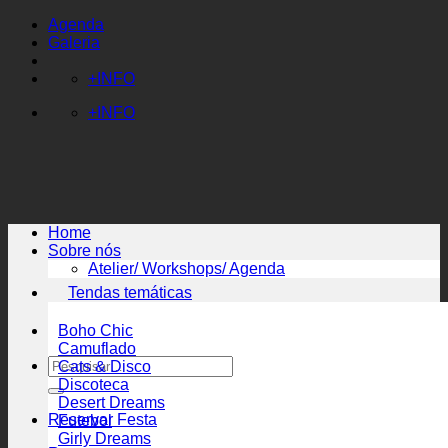
Skip
Agenda
to
Galeria
content
+INFO
+INFO
Home
Sobre nós
Atelier/ Workshops/ Agenda
Tendas temáticas
Boho Chic
Camuflado
Pesquisar
Cats & Disco
por:
Discoteca
Desert Dreams
Reservar Festa
Futebol
Girly Dreams