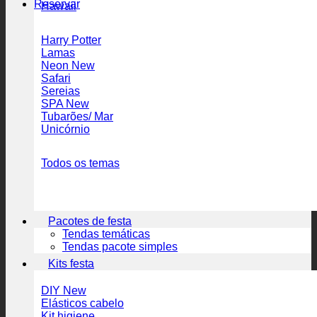
Reservar
Hawaii
Harry Potter
Lamas
Neon
Safari
Sereias
SPA
Tubarões/ Mar
Unicórnio
Todos os temas
Pacotes de festa
Tendas temáticas
Tendas pacote simples
Kits festa
DIY
Elásticos cabelo
Kit higiene