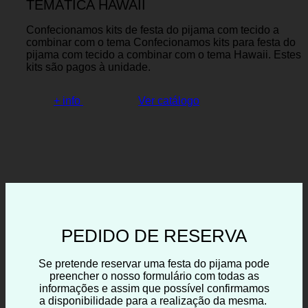
TEMÁTICA HAWAII
Confecionamos kits de festa do pijama com tecido a
combinar com o tema Confecionamos kits para festa do
pijama com tecido a combinar com o tema Hawaii. Estes
kits são pagos à unidade.
+ info
Ver catálogo
PEDIDO DE RESERVA
Se pretende reservar uma festa do pijama pode
preencher o nosso formulário com todas as
informações e assim que possível confirmamos
a disponibilidade para a realização da mesma.