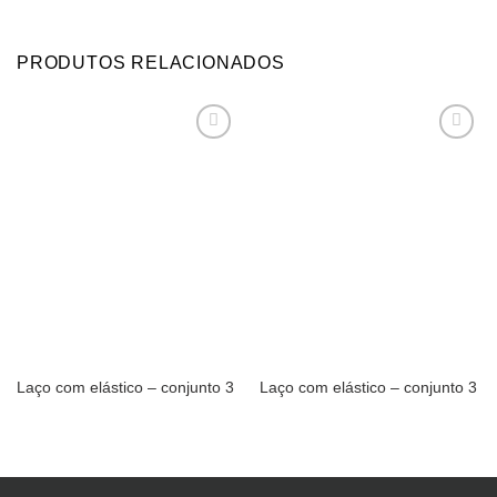
PRODUTOS RELACIONADOS
Adicionar
Adicionar
aos
aos
meus
meus
desejos
desejos
Laço com elástico – conjunto 3
Laço com elástico – conjunto 3