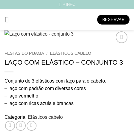
Skip
+INFO
to
content
RESERVAR
Adicionar
FESTAS DO PIJAMA
/
ELÁSTICOS CABELO
aos
meus
LAÇO COM ELÁSTICO – CONJUNTO 3
desejos
Conjunto de 3 elásticos com laço para o cabelo.
– laço com padrão com diversas cores
– laço vermelho
– laço com ricas azuis e brancas
Categoria:
Elásticos cabelo