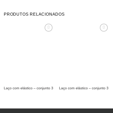
PRODUTOS RELACIONADOS
Adicionar
Adicionar
aos
aos
meus
meus
desejos
desejos
Laço com elástico – conjunto 3
Laço com elástico – conjunto 3