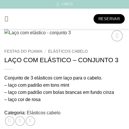
Skip
+INFO
to
content
RESERVAR
Adicionar
FESTAS DO PIJAMA
/
ELÁSTICOS CABELO
aos
meus
LAÇO COM ELÁSTICO – CONJUNTO 3
desejos
Conjunto de 3 elásticos com laço para o cabelo.
– laço com padrão em tons mint
– laço com padrão com bolas brancas em fundo cinza
– laço cor de rosa
Categoria:
Elásticos cabelo