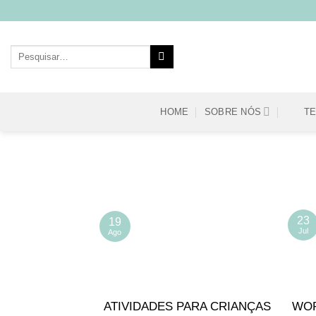
Skip
to
content
Pesquisar
por:
HOME
SOBRE NÓS
T
23
19
Jul
Ago
ATIVIDADES PARA CRIANÇAS
WOR