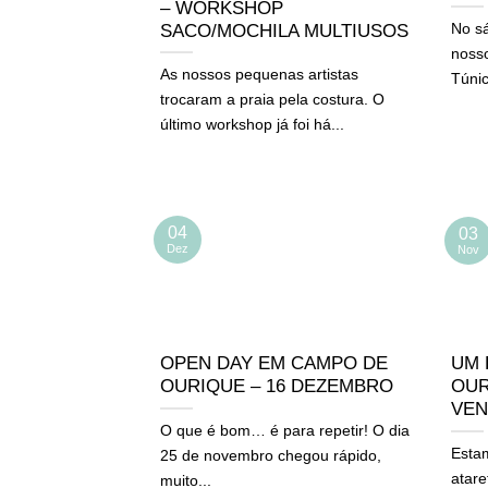
– WORKSHOP
No s
SACO/MOCHILA MULTIUSOS
noss
As nossos pequenas artistas
Túnic
trocaram a praia pela costura. O
último workshop já foi há...
04
03
Dez
Nov
OPEN DAY EM CAMPO DE
UM 
OURIQUE – 16 DEZEMBRO
OUR
VEN
O que é bom… é para repetir! O dia
Esta
25 de novembro chegou rápido,
atare
muito...