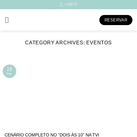
Skip
+INFO
to
content
RESERVAR
CATEGORY ARCHIVES:
EVENTOS
18
Fev
CENÁRIO COMPLETO NO “DOIS ÀS 10” NA TVI