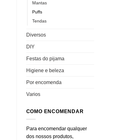
Mantas
Puffs
Tendas
Diversos
DIY
Festas do pijama
Higiene e beleza
Por encomenda
ar
Adicionar
Adicionar
aos
aos
Varios
meus
meus
s
desejos
desejos
COMO ENCOMENDAR
Para encomendar qualquer
dos nossos produtos,