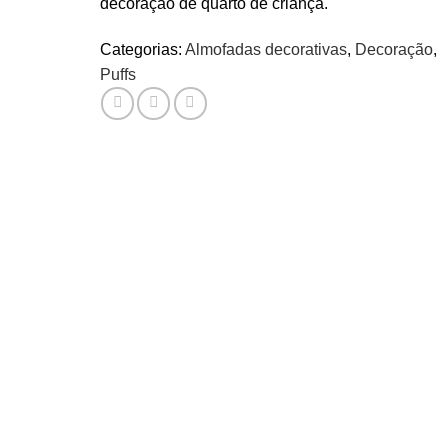
decoração de quarto de criança.
Categorias:
Almofadas decorativas
,
Decoração
,
Puffs
Adicionar
Adicionar
Adicion
aos
aos
aos
meus
meus
meus
desejos
desejos
desejo