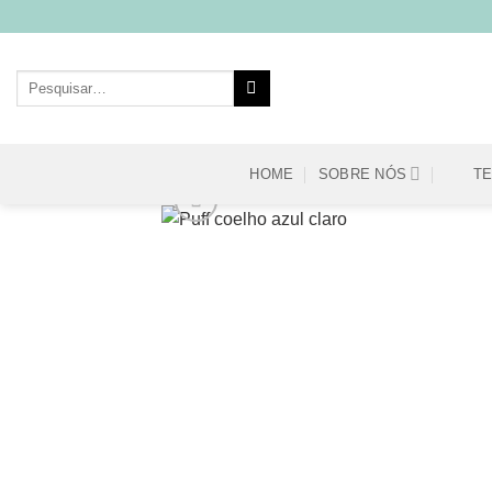
Skip
to
content
Pesquisar
por:
HOME
SOBRE NÓS
T