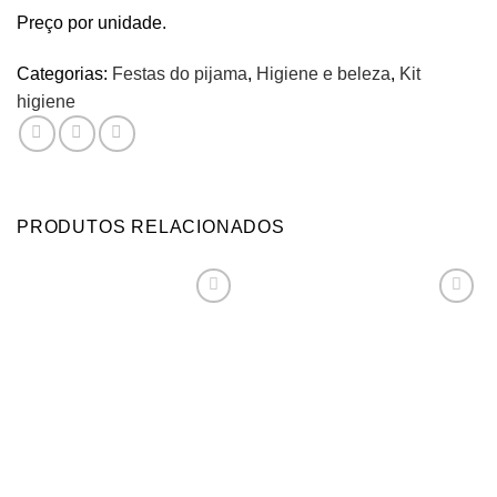
Preço por unidade.
Categorias:
Festas do pijama
,
Higiene e beleza
,
Kit
higiene
PRODUTOS RELACIONADOS
Adicionar
Adicionar
aos
aos
meus
meus
desejos
desejos