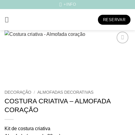
Skip
+INFO
to
content
RESERVAR
Adicionar
aos
meus
desejos
DECORAÇÃO
/
ALMOFADAS DECORATIVAS
COSTURA CRIATIVA – ALMOFADA
CORAÇÃO
Kit de costura criativa