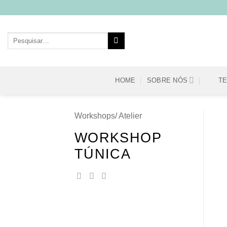
Skip
to
content
Pesquisar
por:
HOME
SOBRE NÓS
T
Workshops/ Atelier
WORKSHOP
TÚNICA