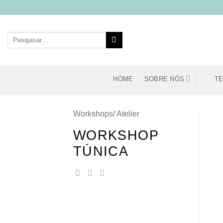
Skip
to
content
Pesquisar
por:
HOME
SOBRE NÓS
T
Workshops/ Atelier
WORKSHOP
TÚNICA