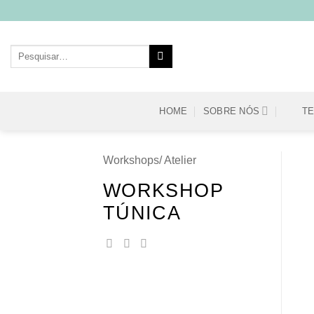
Skip
to
content
Pesquisar
por:
HOME
SOBRE NÓS
T
Workshops/ Atelier
WORKSHOP
TÚNICA