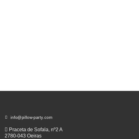
info@pillow-party.com
Praceta de Sofala, nº2 A
2780-043 Oeiras