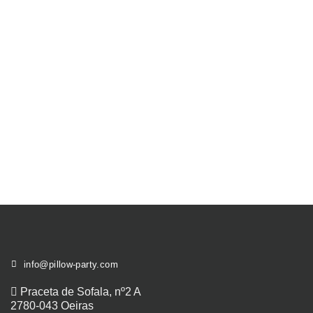
info@pillow-party.com
Praceta de Sofala, nº2 A
2780-043 Oeiras